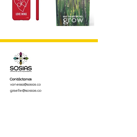
Contáctanos
vanessa@sosias.co
giselle@sosias.co
Síguenos
¡No te pierdas el zumbido de la