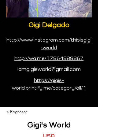
Gigi Delgado
http://www.instagram.com/thisisgigi
sworld
http://wa.me/17864888867
iamgigisworld@gmail.com
https://gigis-
world.printify.me/category/all/1
< Regresar
Gigi's World
USA