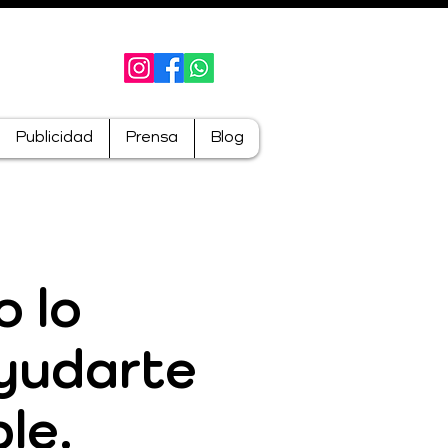
Publicidad
Prensa
Blog
 lo
ayudarte
ble.